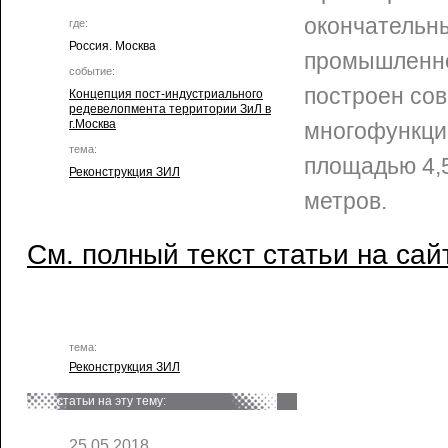
окончательны
где:
Россия. Москва
промышленно
событие:
построен со
Концепция пост-индустриального
редевелопмента территории ЗиЛ в
г.Москва
многофункци
тема:
площадью 4,
Реконструкция ЗИЛ
метров.
См. полный текст статьи на сай
тема:
Реконструкция ЗИЛ
статьи на эту тему:
25.05.2018