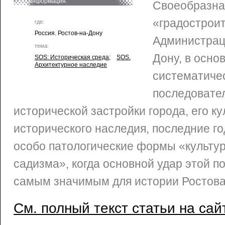
информация:
Своеобразна
«градострои
где:
Россия. Ростов-на-Дону
Администраци
тема:
Дону, в осно
SOS: Историческая среда
;
SOS.
Архитектурное наследие
систематиче
последовате
исторической застройки города, его ку
исторического наследия, последние г
особо патологические формы «культур
садизма», когда основной удар этой п
самым значимым для истории Ростова
См. полный текст статьи на сай