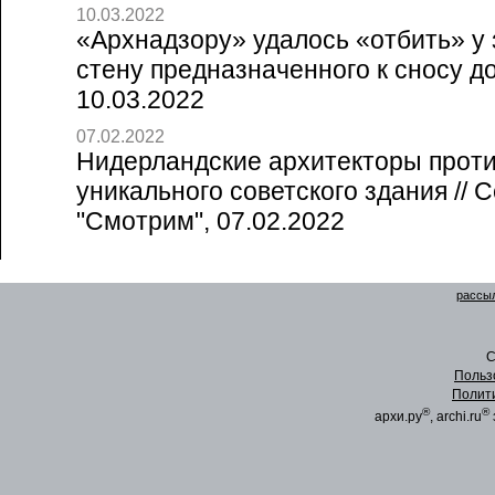
10.03.2022
«Архнадзору» удалось «отбить» у
стену предназначенного к сносу дом
10.03.2022
07.02.2022
Нидерландские архитекторы прот
уникального советского здания // 
"Смотрим", 07.02.2022
рассыл
C
Польз
Полит
®
®
архи.ру
, archi.ru