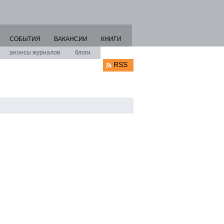
СОБЫТИЯ
ВАКАНСИИ
КНИГИ
анонсы журналов
блоги
RSS