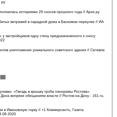
.ру
полнилась историями 29 сносов прошлого года // Архи.ру
итых витражей в парадной дома в Басковом переулке // ИА
» у застройщиков одну стену предназначенного к сносу
022
отив уничтожения уникального советского здания // Сетевое
2
улавко. «Гвоздь в крышку гроба панорамы Ростова».
Дона вопреки обещаниям власти // Ростов-на-Дону - 161.ru,
 в Ивановскую горку // +1 Коммерсантъ, Газета
4.08.2020