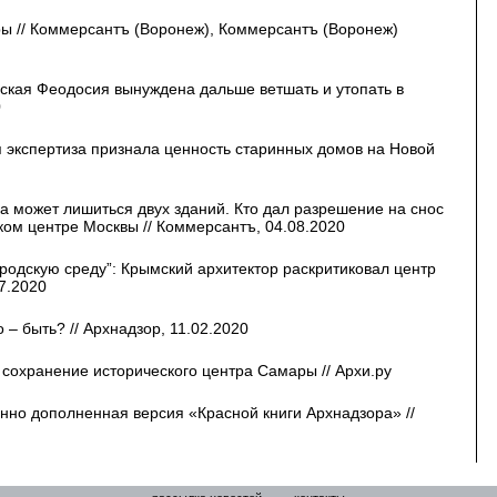
ы // Коммерсантъ (Воронеж), Коммерсантъ (Воронеж)
ская Феодосия вынуждена дальше ветшать и утопать в
0
 экспертиза признала ценность старинных домов на Новой
ка может лишиться двух зданий. Кто дал разрешение на снос
ском центре Москвы // Коммерсантъ, 04.08.2020
родскую среду”: Крымский архитектор раскритиковал центр
7.2020
– быть? // Архнадзор, 11.02.2020
 сохранение исторического центра Самары // Архи.ру
нно дополненная версия «Красной книги Архнадзора» //