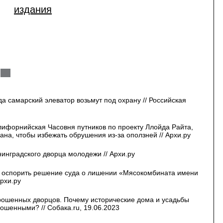
издания
а самарский элеватор возьмут под охрану // Российская
ифорнийская Часовня путников по проекту Ллойда Райта,
рана, чтобы избежать обрушения из-за оползней // Архи.ру
инградского дворца молодежи // Архи.ру
оспорить решение суда о лишении «Мясокомбината имени
Архи.ру
рошенных дворцов. Почему исторические дома и усадьбы
ошенными? // Собака.ru, 19.06.2023