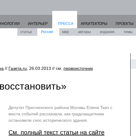
ХНОЛОГИИ
ИНТЕРЬЕР
ПРЕССА
АРХИТЕКТОРЫ
ПРОЕКТЫ
статьи
Россия
мир
авторы
издания
темы
на
//
Газета.ru
, 26.03.2013 // см.
первоисточник
восстановить»
Депутат Пресненского района Москвы Елена Ткач с
места событий рассказала, как градозащитники
остановили снос исторического здания.
См. полный текст статьи на сайте