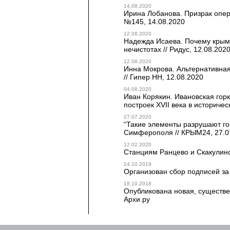
14.08.2020
Ирина Лобанова. Призрак опер
№145, 14.08.2020
12.08.2020
Надежда Исаева. Почему крым
нечистотах // Ридус, 12.08.202
12.08.2020
Инна Мокрова. Альтернативная
// Гипер НН, 12.08.2020
04.08.2020
Иван Корякин. Ивановская гор
построек XVII века в историче
27.07.2020
“Такие элементы разрушают го
Симферополя // КРЫМ24, 27.0
12.02.2020
Станциям Ранцево и Скакулино 
24.10.2019
Организован сбор подписей за
18.10.2018
Опубликована новая, существе
Архи.ру