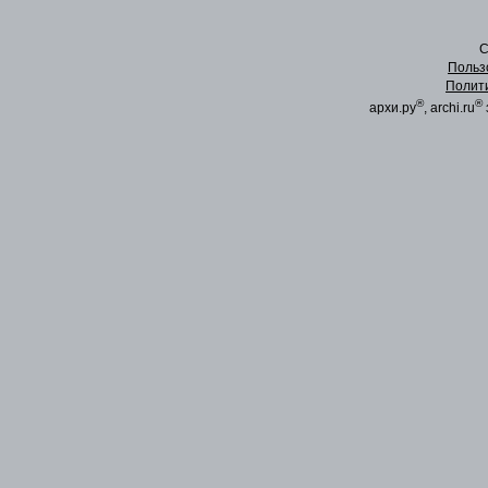
C
Польз
Полит
®
®
архи.ру
, archi.ru