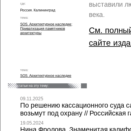
выставили л
где:
Россия. Калининград
века.
тема:
SOS. Архитектурное наследие
;
См. полный
Приватизация памятников
архитектуры
сайте изд
тема:
SOS. Архитектурное наследие
статьи на эту тему:
09.11.2025
По решению кассационного суда с
возьмут под охрану // Российская г
19.05.2024
Нина Фролова. Знаменитая калиф