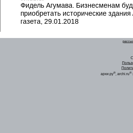
Фидель Агумава. Бизнесменам бу
приобретать исторические здания 
газета, 29.01.2018
рассыл
C
Польз
Полит
®
®
архи.ру
, archi.ru