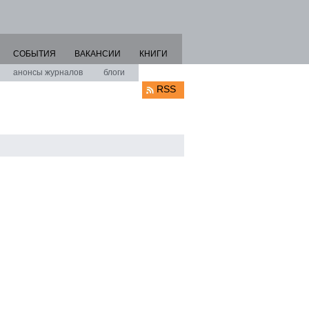
СОБЫТИЯ
ВАКАНСИИ
КНИГИ
анонсы журналов
блоги
RSS