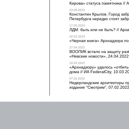
Кирова» статуса памятника // 
23.06.2023
Константин Крылов. Город заб
Петербурга нередко стоят забр
17.05.2023
ЛДМ: быть или не быть? // Архи
20.02.2023
«Черная книга» Архнадзора по
27.04.2022
ВООПИК встало на защиту разб
«Невские новости», 24.04.2022
10.03.2022
«Архнадзору» удалось «отбить
дома // ИА FederalCity, 10.03.2
07.02.2022
Нидерландские архитекторы пр
издание "Смотрим", 07.02.202