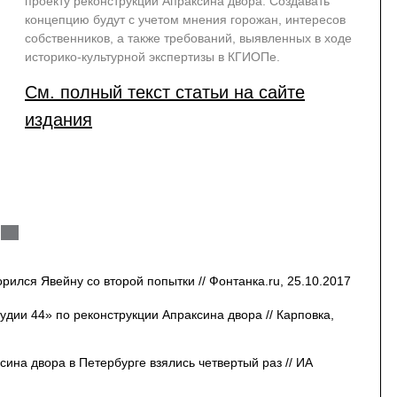
проекту реконструкции Апраксина двора. Создавать
концепцию будут с учетом мнения горожан, интересов
собственников, а также требований, выявленных в ходе
историко-культурной экспертизы в КГИОПе.
См. полный текст статьи на сайте
издания
рился Явейну со второй попытки // Фонтанка.ru, 25.10.2017
дии 44» по реконструкции Апраксина двора // Карповка,
сина двора в Петербурге взялись четвертый раз // ИА