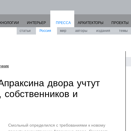
ХНОЛОГИИ
ИНТЕРЬЕР
ПРЕССА
АРХИТЕКТОРЫ
ПРОЕКТЫ
статьи
Россия
мир
авторы
издания
темы
очник
Апраксина двора учтут
, собственников и
Смольный определился с требованиями к новому