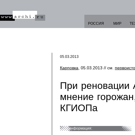
РОССИЯ
МИР
ТЕ
05.03.2013
Карповка
, 05.03.2013 // см.
первоист
При реновации 
мнение горожан
КГИОПа
информация: