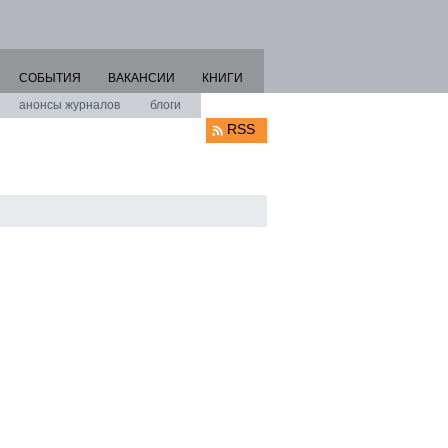
СОБЫТИЯ
ВАКАНСИИ
КНИГИ
анонсы журналов
блоги
RSS