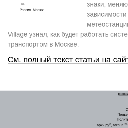
знаки, меняю
где:
Россия. Москва
зависимости 
метеостанци
Village узнал, как будет работать сис
транспортом в Москве.
См. полный текст статьи на сай
рассыл
C
Польз
Полит
®
®
архи.ру
, archi.ru