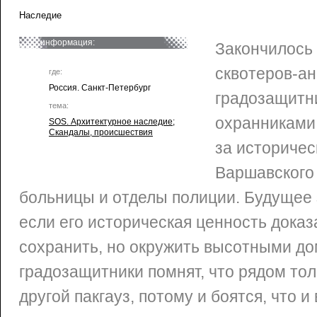
Наследие
информация:
Закончилось
сквотеров-ан
где:
Россия. Санкт-Петербург
градозащитн
тема:
охранниками 
SOS. Архитектурное наследие
;
Скандалы, происшествия
за историчес
Варшавского 
больницы и отделы полиции. Будущее 
если его историческая ценность доказа
сохранить, но окружить высотными до
градозащитники помнят, что рядом тол
другой пакгауз, потому и боятся, что и