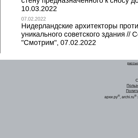
стену предназначенного к сносу дом
10.03.2022
07.02.2022
Нидерландские архитекторы прот
уникального советского здания // 
"Смотрим", 07.02.2022
рассыл
C
Польз
Полит
®
®
архи.ру
, archi.ru