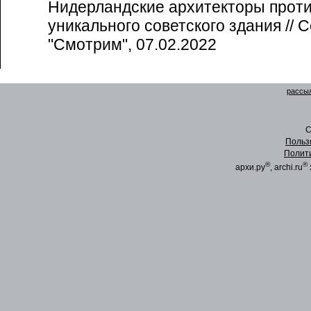
Нидерландские архитекторы прот
уникального советского здания // 
"Смотрим", 07.02.2022
рассыл
C
Польз
Полит
®
®
архи.ру
, archi.ru