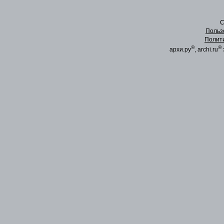
C
Польз
Полит
®
®
архи.ру
, archi.ru