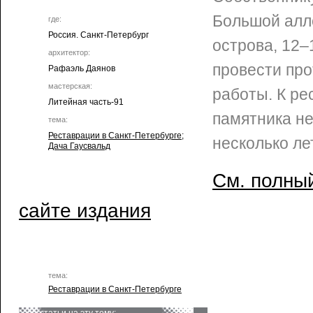
Большой алл
где:
Россия. Санкт-Петербург
острова, 12–
архитектор:
провести пр
Рафаэль Даянов
мастерская:
работы. К ре
Литейная часть-91
памятника не
тема:
Реставрации в Санкт-Петербурге
;
несколько лет
Дача Гаусвальд
См. полный
сайте издания
тема:
Реставрации в Санкт-Петербурге