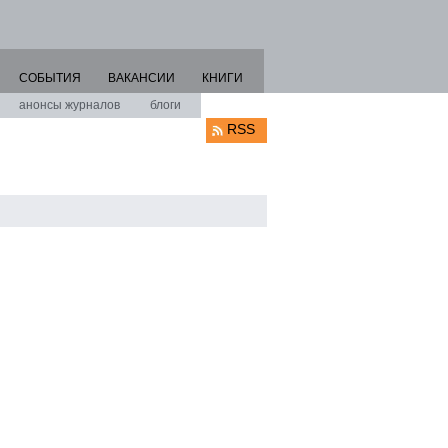
СОБЫТИЯ
ВАКАНСИИ
КНИГИ
анонсы журналов
блоги
RSS