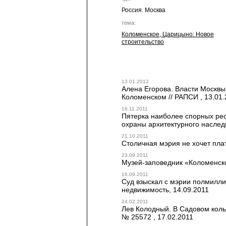
Россия. Москва
тема:
Коломенское, Царицыно: Новое
строительство
13.01.2012
Алена Егорова. Власти Москвы
Коломенском // РАПСИ , 13.01
16.11.2011
Пятерка наиболее спорных рес
охраны архитектурного наслед
21.10.2011
Столичная мэрия не хочет плати
23.09.2011
Музей-заповедник «Коломенское
16.09.2011
Суд взыскал с мэрии полмиллиа
недвижимость, 14.09.2011
24.02.2011
Лев Колодный. В Садовом коль
№ 25572 , 17.02.2011