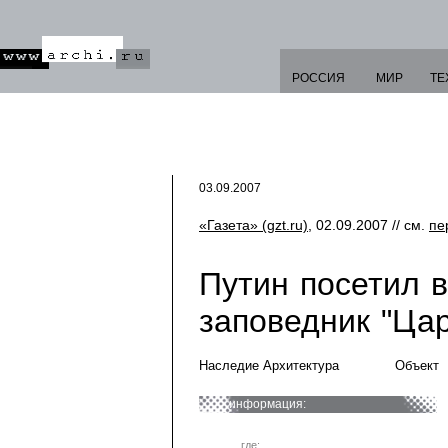
РОССИЯ
МИР
ТЕ
03.09.2007
«Газета» (gzt.ru)
, 02.09.2007 // см.
пе
Путин посетил 
заповедник "Ца
Наследие Архитектура
Объект
информация:
где: