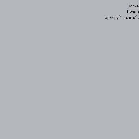
C
Польз
Полит
®
®
архи.ру
, archi.ru