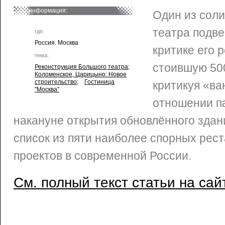
информация:
Один из сол
театра подве
где:
Россия. Москва
критике его 
тема:
стоившую 50
Реконструкция Большого театра
;
Коломенское, Царицыно: Новое
строительство
;
Гостиница
критикуя «ва
"Москва"
отношении п
накануне открытия обновлённого здан
список из пяти наиболее спорных рес
проектов в современной России.
См. полный текст статьи на сай