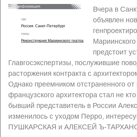
информация:
Вчера в Санк
объявлен но
где:
Россия. Санкт-Петербург
генпроектир
тема:
Мариинского 
Реконструкция Мариинского театра
предстоит ус
Главгосэкспертизы, послужившие пов
расторжения контракта с архитектор
Однако преемником отстраненного от
французского архитектора стал не кто 
бывший представитель в России Алек
изменилось с уходом Перро, интерес
ПУШКАРСКАЯ и АЛЕКСЕЙ Ъ-ТАРХАН