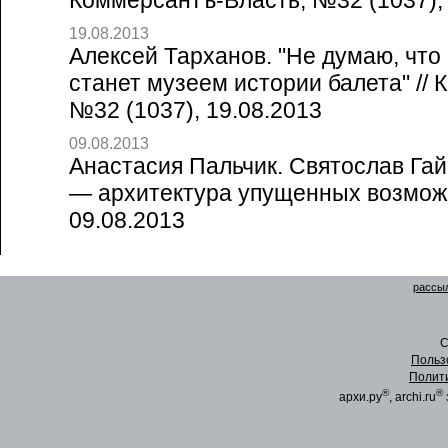
Коммерсантъ-Власть, №32 (1037), 
19.08.2013
Алексей Тарханов. "Не думаю, что
станет музеем истории балета" //
№32 (1037), 19.08.2013
09.08.2013
Анастасия Пальчик. Святослав Гай
— архитектура упущенных возможн
09.08.2013
рассыл
C
Польз
Полит
®
®
архи.ру
, archi.ru