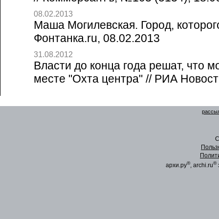
08.02.2013
Маша Могилевская. Город, которого
Фонтанка.ru, 08.02.2013
31.08.2012
Власти до конца года решат, что м
месте "Охта центра" // РИА Новост
рассыл
C
Польз
Полит
®
®
архи.ру
, archi.ru