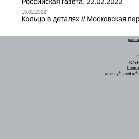
Российская газета, 22.02.2022
15.02.2022
Кольцо в деталях // Московская пе
рассыл
C
Польз
Полит
®
®
архи.ру
, archi.ru