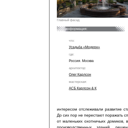
Главный фасад
информация:
что:
Усадьба «Модерн»
где:
Россия. Москва
архитектор:
Олег Карлсон
мастерская:
АСБ Карлсон & К
интересом отслеживали развитие ст
До сих пор не перестают поражать сп
от маленьких охотничьих домиков, 
производственных зданий, реш