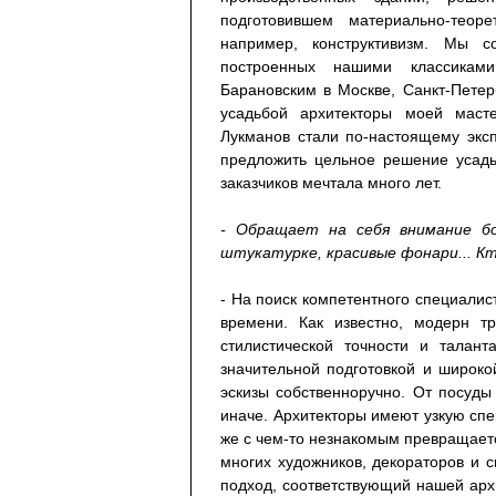
подготовившем материально-теор
например, конструктивизм. Мы с
построенных нашими классика
Барановским в Москве, Санкт-Петер
усадьбой архитекторы моей масте
Лукманов стали по-настоящему экс
предложить цельное решение усадь
заказчиков мечтала много лет.
- Обращает на себя внимание бол
штукатурке, красивые фонари... К
- На поиск компетентного специалис
времени. Как известно, модерн тр
стилистической точности и талан
значительной подготовкой и широко
эскизы собственноручно. От посуды
иначе. Архитекторы имеют узкую сп
же с чем-то незнакомым превращает
многих художников, декораторов и с
подход, соответствующий нашей арх