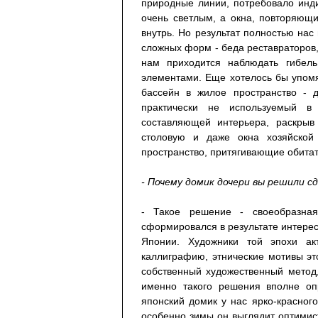
природные линии, потребовало инд
очень светлым, а окна, повторяющи
внутрь. Но результат полностью нас
сложных форм - беда реставраторов
нам приходится наблюдать гибел
элементами. Еще хотелось бы упом
бассейн в жилое пространство - 
практически не используемый в
составляющей интерьера, раскрыв
столовую и даже окна хозяйской
пространство, притягивающие обитат
- Почему домик дочери вы решили с
- Такое решение - своеобразна
сформировался в результате интереса 
Японии. Художники той эпохи акт
каллиграфию, этнические мотивы эт
собственный художественный метод,
именно такого решения вполне оп
японский домик у нас ярко-красног
особенно зимы он выглядит оптимис