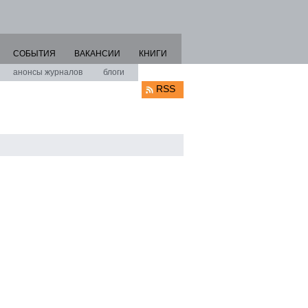
СОБЫТИЯ
ВАКАНСИИ
КНИГИ
анонсы журналов
блоги
RSS