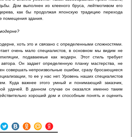
ьбы. Дом выполнен из клееного бруса, лейтмотивом его
дерева, как бы продолжая японскую традицию перехода
ие помещения здания.
 модерне?
одерне, хоть это и связано с определенными сложностями.
отает очень мало специалистов, в основном мы видим не
пиляции, подаваемые как модерн. Этот стиль требует
 автора. Он задает определенную планку мастерства, не
ден совершать непроизвольные ошибки, сразу бросающиеся
ециализации, то ее у нас нет. Уровень наших специалистов
ем. Куда важнее этого умный и понимающий заказчик,
шой удачей. В данном случае он оказался именно таким
ействительно хороший дом и способным понять и оценить