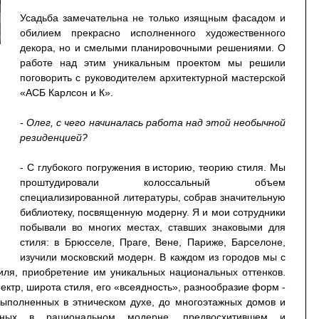
Усадьба замечательна не только изящным фасадом и
обилием прекрасно исполненного художественного
декора, но и смелыми планировочными решениями. О
работе над этим уникальным проектом мы решили
поговорить с руководителем архитектурной мастерской
«АСБ Карлсон и К».
- Олег, с чего начиналась работа над этой необычной
резиденцией?
- С глубокого погружения в историю, теорию стиля. Мы
проштудировали колоссальный объем
специализированной литературы, собрав значительную
библиотеку, посвященную модерну. Я и мои сотрудники
побывали во многих местах, ставших знаковыми для
стиля: в Брюсселе, Праге, Вене, Париже, Барселоне,
изучили московский модерн. В каждом из городов мы с
иля, приобретение им уникальных национальных оттенков.
ектр, широта стиля, его «всеядность», разнообразие форм -
выполненных в этническом духе, до многоэтажных домов и
енных в рациональном модерне, предвосхитившем и