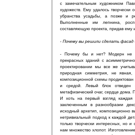
с замечательным художником Пав
художеств. Ему удалось творчески 
убранства усадьбы, а позже и р
Выполненные им лепнина, росп
составляющую проекта, придав ему и
- Почему вы решили сделать фаса
- Почему бы и нет? Модерн не о
прекрасных зданий с асимметрично
проектировании мы все же учитыв
природная симметрия, не явная,
композиционной схемы продиктован
и средой. Левый блок отведен 
метафизический очаг, сердце дома. П
И хоть на первый взгляд каждая 
заключенным в разнообразии дек
исходный архетип, композиционно в
нетривиальный подход к каждой дет
только творчески интересных, но и
нам множество хлопот. Изготовлени