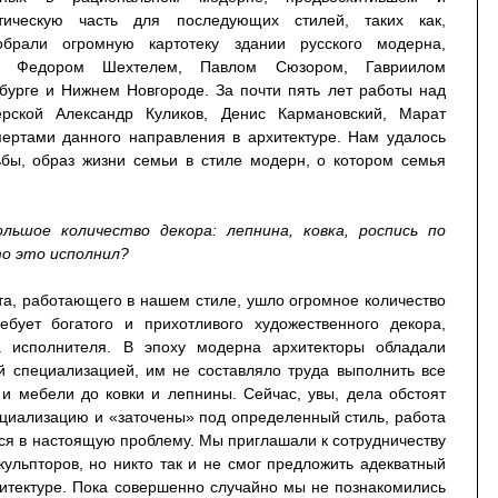
етическую часть для последующих стилей, таких как,
обрали огромную картотеку здании русского модерна,
ми Федором Шехтелем, Павлом Сюзором, Гавриилом
бурге и Нижнем Новгороде. За почти пять лет работы над
рской Александр Куликов, Денис Кармановский, Марат
пертами данного направления в архитектуре. Нам удалось
бы, образ жизни семьи в стиле модерн, о котором семья
ьшое количество декора: лепнина, ковка, роспись по
то это исполнил?
та, работающего в нашем стиле, ушло огромное количество
ебует богатого и прихотливого художественного декора,
та исполнителя. В эпоху модерна архитекторы обладали
й специализацией, им не составляло труда выполнить все
 и мебели до ковки и лепнины. Сейчас, увы, дела обстоят
ециализацию и «заточены» под определенный стиль, работа
ся в настоящую проблему. Мы приглашали к сотрудничеству
кульпторов, но никто так и не смог предложить адекватный
итектуре. Пока совершенно случайно мы не познакомились