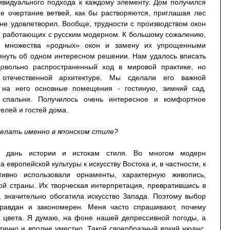
ивидуального подхода к каждому элементу. Дом получился
е очертание ветвей, как бы растворяются, приглашая лес
 не удовлетворил. Вообще, трудности с производством окон
, работающих с русским модерном. К большому сожалению,
ь множества «родных» окон и замену их упрощенными
януть об одном интересном решении. Нам удалось вписать
довольно распространенный ход в мировой практике, но
 отечественной архитектуре. Мы сделали его важной
 на него основные помещения - гостиную, зимний сад,
 спальни. Получилось очень интересное и комфортное
елей и гостей дома.
делать именно в японском стиле?
я дань истории и истокам стиля. Во многом модерн
европейской культуры к искусству Востока и, в частности, к
ивно использовали орнаменты, характерную живопись,
ой страны. Их творческая интерпретация, превратившись в
 значительно обогатила искусство Запада. Поэтому выбор
равдан и закономерен. Меня часто спрашивают, почему
о цвета. Я думаю, на фоне нашей депрессивной погоды, а
тично и вполне уместно. Такой своеобразный яркий нюанс,