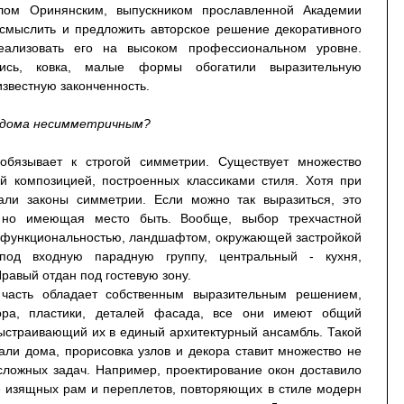
лом Оринянским, выпускником прославленной Академии
осмыслить и предложить авторское решение декоративного
еализовать его на высоком профессиональном уровне.
ись, ковка, малые формы обогатили выразительную
звестную законченность.
д дома несимметричным?
бязывает к строгой симметрии. Существует множество
й композицией, построенных классиками стиля. Хотя при
али законы симметрии. Если можно так выразиться, это
 но имеющая место быть. Вообще, выбор трехчастной
 функциональностью, ландшафтом, окружающей застройкой
под входную парадную группу, центральный - кухня,
равый отдан под гостевую зону.
часть обладает собственным выразительным решением,
ора, пластики, деталей фасада, все они имеют общий
ыстраивающий их в единый архитектурный ансамбль. Такой
али дома, прорисовка узлов и декора ставит множество не
 сложных задач. Например, проектирование окон доставило
е изящных рам и переплетов, повторяющих в стиле модерн