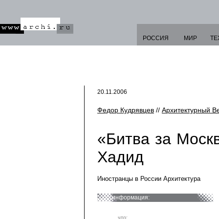
РОССИЯ
МИР
ТЕ
20.11.2006
Федор Кудрявцев
//
Архитектурный В
«Битва за Моск
Хадид
Иностранцы в России Архитектура
информация:
что: