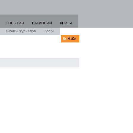
СОБЫТИЯ
ВАКАНСИИ
КНИГИ
анонсы журналов
блоги
RSS