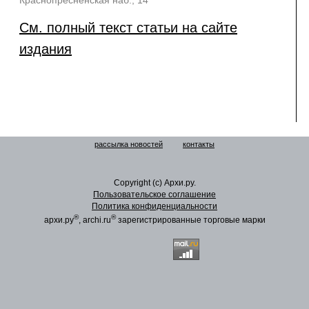
Краснопресненская наб., 14
См. полный текст статьи на сайте
издания
рассылка новостей
контакты
Copyright (c) Архи.ру.
Пользовательское соглашение
Политика конфиденциальности
®
®
архи.ру
, archi.ru
зарегистрированные торговые марки