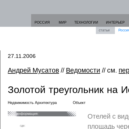
РОССИЯ
МИР
ТЕХНОЛОГИИ
ИНТЕРЬЕР
статьи
Росси
27.11.2006
Андрей Мусатов
//
Ведомости
// см.
пе
Золотой треугольник на И
Недвижимость Архитектура
Объект
информация:
Отелей с ви
площадь чере
где: