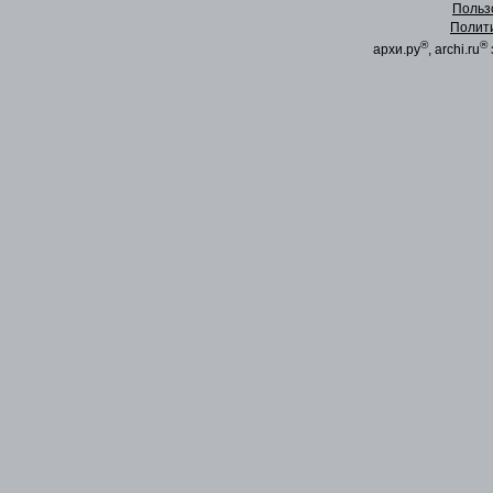
Польз
Полит
®
®
архи.ру
, archi.ru