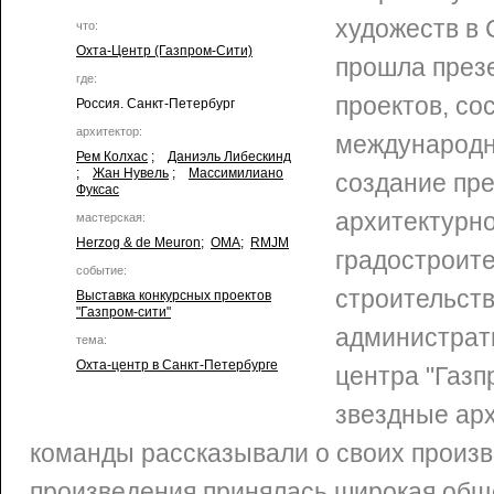
художеств в 
что:
Охта-Центр (Газпром-Сити)
прошла през
где:
проектов, со
Россия. Санкт-Петербург
архитектор:
международн
Рем Колхас
;
Даниэль Либескинд
;
Жан Нувель
;
Массимилиано
создание пр
Фуксас
архитектурно
мастерская:
Herzog & de Meuron
;
OMA
;
RMJM
градостроит
событие:
строительст
Выставка конкурсных проектов
"Газпром-сити"
администрат
тема:
Охта-центр в Санкт-Петербурге
центра "Газп
звездные арх
команды рассказывали о своих произв
произведения принялась широкая общ