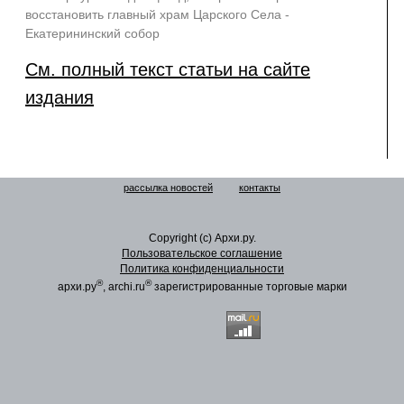
восстановить главный храм Царского Села -
Екатерининский собор
См. полный текст статьи на сайте
издания
рассылка новостей
контакты
Copyright (c) Архи.ру.
Пользовательское соглашение
Политика конфиденциальности
®
®
архи.ру
, archi.ru
зарегистрированные торговые марки