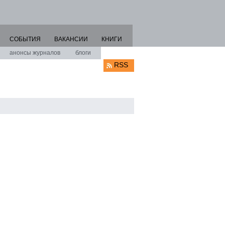
СОБЫТИЯ
ВАКАНСИИ
КНИГИ
анонсы журналов
блоги
RSS