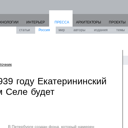
ХНОЛОГИИ
ИНТЕРЬЕР
ПРЕССА
АРХИТЕКТОРЫ
ПРОЕКТЫ
статьи
Россия
мир
авторы
издания
темы
точник
939 году Екатерининский
м Селе будет
В Петербурге создан фонд, который намерен