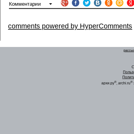
Комментарии
comments powered by HyperComments
рассыл
C
Польз
Полит
®
®
архи.ру
, archi.ru