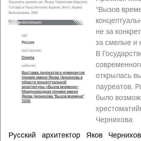
Лауреаты премии им. Якова Чернихова Мартино
Таттара и Пьер Антонио Аурели. Фото: Ирина
“Вызов време
Фильченкова, ААН
концептуальну
информация:
не за конкре
где:
за смелые и 
Россия
мастерская:
В Государст
Dogma
современног
событие:
Выставка лауреатов и номинантов
открылась в
премии имени Якова Чернихова в
области концептуальной
лауреатов. Р
архитектуры «Вызов времени»
;
Международная премия имени
было возмож
Якова Чернихова "Вызов времени"
2006
хрестоматий
Чернихова
Русский архитектор Яков Чернихо