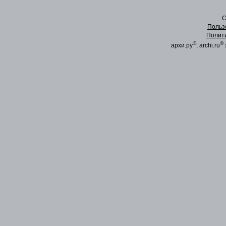
C
Польз
Полит
®
®
архи.ру
, archi.ru