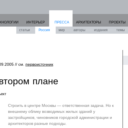
ХНОЛОГИИ
ИНТЕРЬЕР
ПРЕССА
АРХИТЕКТОРЫ
ПРОЕКТЫ
статьи
Россия
мир
авторы
издания
темы
09.2005 // см.
первоисточник
 втором плане
ект
Строить в центре Москвы — ответственная задача. Но к
внешнему облику возводимых жилых зданий у
застройщиков, чиновников городской администрации и
архитекторов разные подходы.