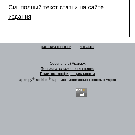
См. полный текст статьи на сайте
издания
рассылка новостей
контакты
Copyright (c) Архи.ру.
Пользовательское соглашение
Политика конфиденциальности
®
®
архи.ру
, archi.ru
зарегистрированные торговые марки