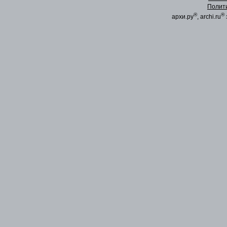
Полит
®
®
архи.ру
, archi.ru