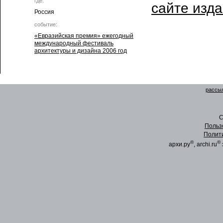
где:
сайте изд
Россия
событие:
«Евразийская премия» ежегодный
международный фестиваль
архитектуры и дизайна 2006 год
рассыл
C
Польз
Полит
®
®
архи.ру
, archi.ru