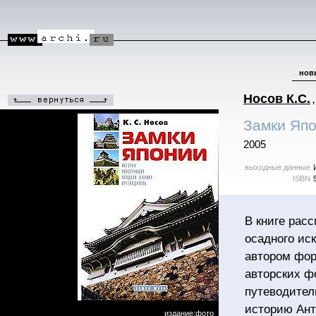
нов
Носов К.С.
,
Замки Япо
2005
выходные данные
ISBN
В книге рас
осадного ис
автором фор
авторских ф
путеводител
историю Анти
издание:фото