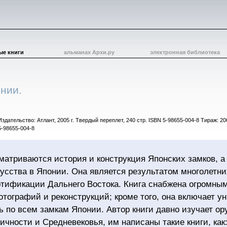
ые книги
альманах Архи.ру
электронная библиотека
нии.
Издательство: Атлант, 2005 г. Твердый переплет, 240 стр. ISBN 5-98655-004-8 Тираж: 20
5-98655-004-8
сматриваются история и конструкция Японских замков, а
кусства в Японии. Она является результатом многолетн
тификации Дальнего Востока. Книга снабжена огромны
отографий и реконструкций; кроме того, она включает у
ь по всем замкам Японии. Автор книги давно изучает о
чности и Средневековья, им написаны такие книги, как: