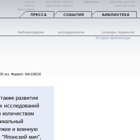
пресса
российские новости
библиотека
рассылка новостей
события
зарубежные новости
обратная связь
фотогалерея
ПРЕССА
СОБЫТИЯ
БИБЛИОТЕКА
библиография
исследователи
словарь терминов
История архитектуры
00 экз. Формат: 84x108/16
 также развитие
их исследований
м количеством
никальный
ружие и военную
 "Японский меч",