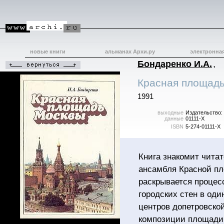
новые книги
альманах Архи.ру
электронна
Бондаренко И.А.
,
Красная площадь
1991
выходные
Издательство: 
данные
01111-X
ISBN
5-274-01111-X
Книга знакомит чита
ансамбля Красной п
раскрывается процес
городских стен в оди
центров допетровско
композиции площади 