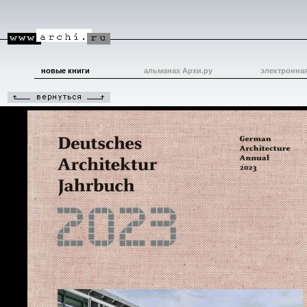
новые книги
альманах Архи.ру
электронна