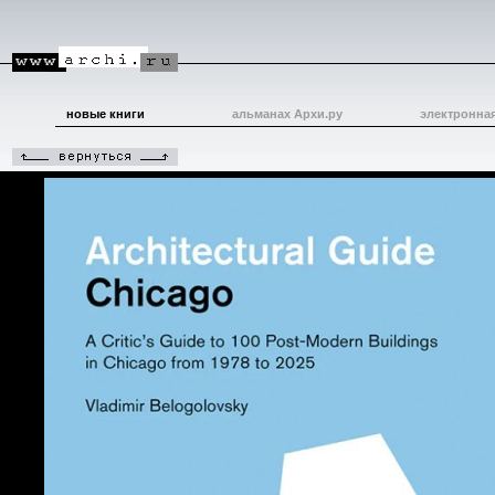
новые книги
альманах Архи.ру
электронна