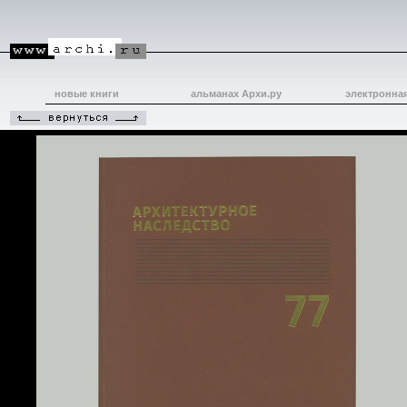
новые книги
альманах Архи.ру
электронна