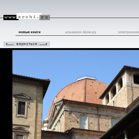
новые книги
альманах Архи.ру
электронна