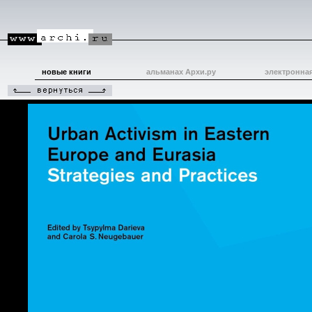
новые книги
альманах Архи.ру
электронна