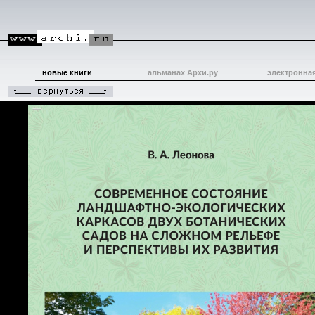
новые книги
альманах Архи.ру
электронна