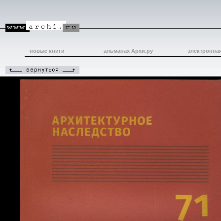
новые книги
альманах Архи.ру
электронна