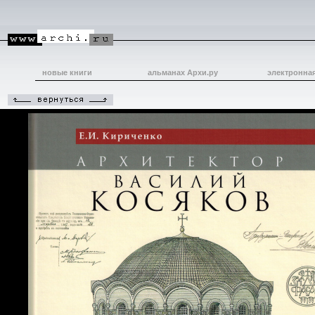
новые книги
альманах Архи.ру
электронна