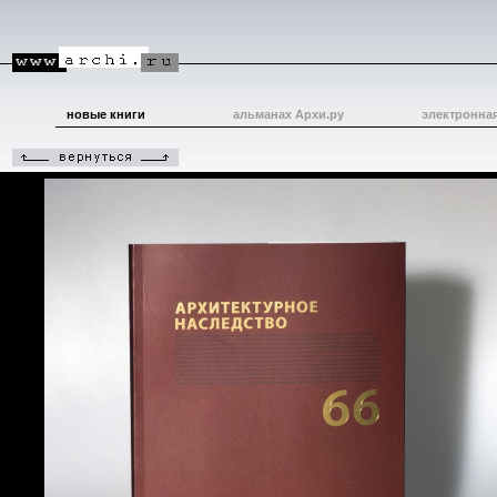
новые книги
альманах Архи.ру
электронна