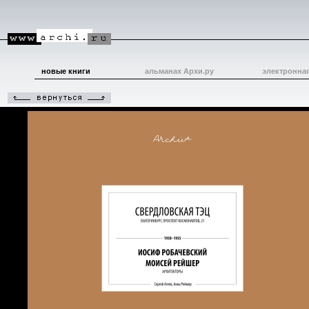
новые книги
альманах Архи.ру
электронна