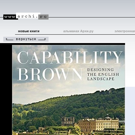
новые книги
альманах Архи.ру
электронна