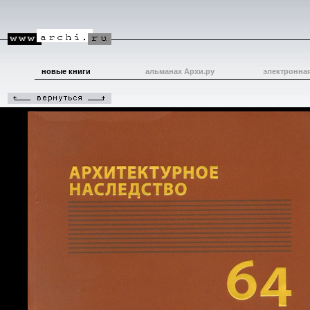
новые книги
альманах Архи.ру
электронна