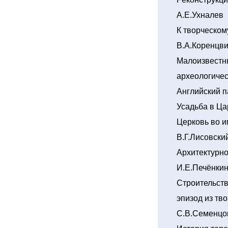
А.Е.Ухналев
К творческом
В.А.Коренцви
Малоизвестны
археологичес
Английский п
Усадьба в Ца
Церковь во 
В.Г.Лисовски
Архитектурн
И.Е.Печёнки
Строительств
эпизод из тв
С.В.Семенцо