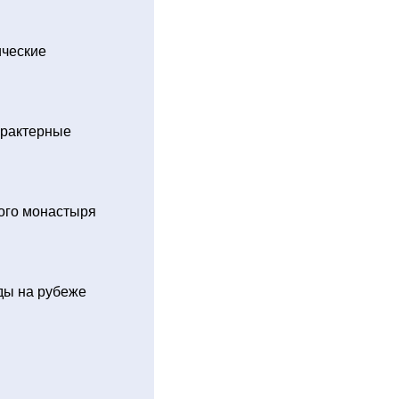
ические
арактерные
ого монастыря
ды на рубеже