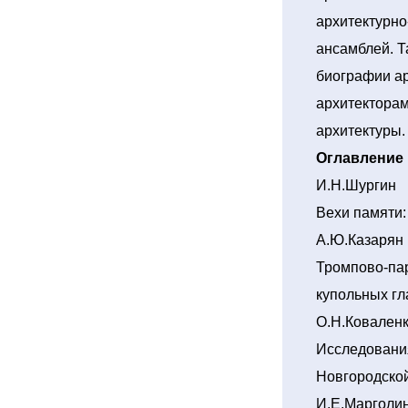
архитектурно
ансамблей. Т
биографии ар
архитекторам
архитектуры.
Оглавление
И.Н.Шургин
Вехи памяти:
А.Ю.Казарян
Тромпово-па
купольных гл
О.Н.Ковален
Исследовани
Новгородско
И.Е.Марголин