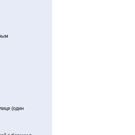
нным
лице (один