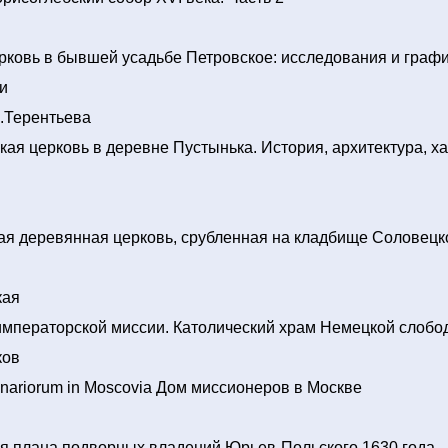
рковь в бывшей усадьбе Петровское: исследования и граф
и
А.Терентьева
ая церковь в деревне Пустынька. История, архитектура, х
ая деревянная церковь, срубленная на кладбище Соловецк
кая
императорской миссии. Католический храм Немецкой слобо
ков
nariorum in Moscovia Дом миссионеров в Москве
я плана подворных владений Юрьев-Польского 1630 года