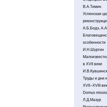
В.А.Тимин
Успенская це
реконструкци
А.Б.Бодэ, А.
Благовещенск
особенности
И.Н.Шургин
Малоизвестн
в XVII веке
И.В.Кувшинс
Труды и дни 
XVII--XVIII ве
Domus missio
Л.Д.Мазур
Реконструкци