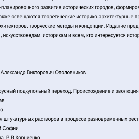
-планировочного развития исторических городов, формиро
акже освещаются теоретические историко-архитектурные п
хитекторов, творческие методы и концепции. Издание пре
, искусствоведам, историкам и всем, кто интересуется исто
 Александр Викторович Ополовников
русный подкупольный переход. Происхождение и эволюция
ав
ко
я штукатурных растворов в процессе разновременных рес
й Софии
а, В.В.Корниенко