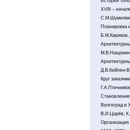
История топо
XVIII -- нача
С.М.Шумилки
Планировка и
Б.М.Кириков,
Архитектурн
М.В.Нащокин
Архитектурн
Д.В.Кейпен-
Круг заказчи
Г.А.Птичнико
Становление 
Волгоград в 
В.И.Царёв, К
Организация 