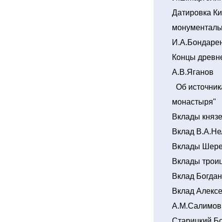
Датировка Ки
монументаль
И.А.Бондаре
Концы древне
А.В.Яганов
Об источника
монастыря"
Вклады княз
Вклад В.А.Не
Вклады Шер
Вклады трои
Вклад Богда
Вклад Алекс
А.М.Салимов
Старицкий Бо