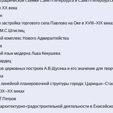
графической съемки Санкт-Петербурга и Санкт-Петербургск
ле XX века
н
 застройка торгового села Павлово на Оке в XVIII--XIX века
 М.С.Штиглиц
ый комплекс Нового Адмиралтейства
а
ый язык модерна Льва Кекушева
Вардиц
ков церковных построек А.В.Щусева и его значение для твор
ва
линейной планировочной структуры города: Царицын--Стал
XIX--XX веках
.Г.Петров
архитектурно-градостроительной деятельности в Енисейско