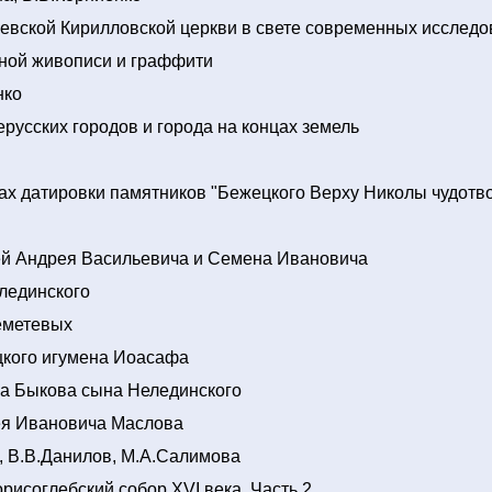
евской Кирилловской церкви в свете современных исследо
ной живописи и граффити
нко
русских городов и города на концах земель
х датировки памятников "Бежецкого Верху Николы чудотв
ей Андрея Васильевича и Семена Ивановича
лединского
еметевых
цкого игумена Иоасафа
на Быкова сына Нелединского
ея Ивановича Маслова
, В.В.Данилов, М.А.Салимова
рисоглебский собор XVI века. Часть 2