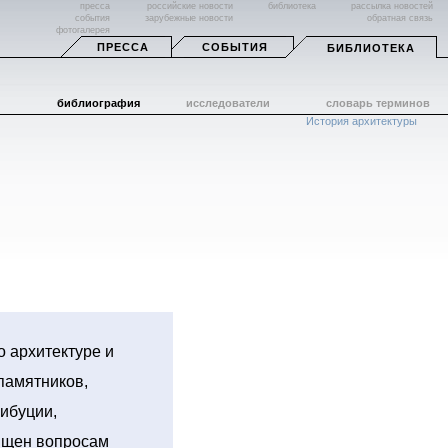
пресса
российские новости
библиотека
рассылка новостей
события
зарубежные новости
обратная связь
фотогалерея
ПРЕССА
СОБЫТИЯ
БИБЛИОТЕКА
библиография
исследователи
словарь терминов
История архитектуры
 архитектуре и
памятников,
ибуции,
вящен вопросам