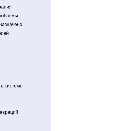
вания
роблемы,
дназначено
рией
 в системе
тавраций