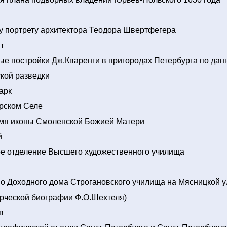
у портрету архитектора Теодора Швертфегера
т
е постройки Дж.Кваренги в пригородах Петербурга по да
кой разведки
арк
рском Селе
имя иконы Смоленской Божией Матери
й
ое отделение Высшего художественного училища
н
о Доходного дома Строгановского училища на Мясницкой у
орческой биографии Ф.О.Шехтеля)
в