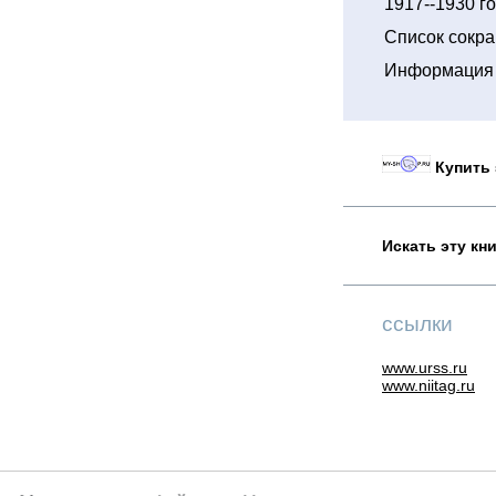
1917--1930 г
Список сокр
Информация 
Купить 
Искать эту кн
ссылки
www.urss.ru
www.niitag.ru