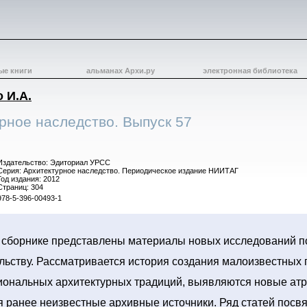
ые книги
альманах Архи.ру
электронная библиотека
 И.А.
рное наследство. Выпуск 57
Издательство: Эдиториал УРСС
Серия: Архитектурное наследство. Периодическое издание НИИТАГ
Год издания: 2012
Страниц: 304
978-5-396-00493-1
сборнике представлены материалы новых исследований по
льству. Рассматривается история создания малоизвестных 
иональных архитектурных традиций, выявляются новые атр
 ранее неизвестные архивные источники. Ряд статей пос