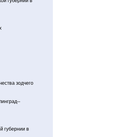
ой губернии в
х
чества зодчего
инград--
й губернии в