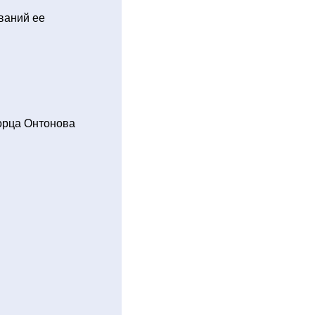
ваний ее
орца Онтонова