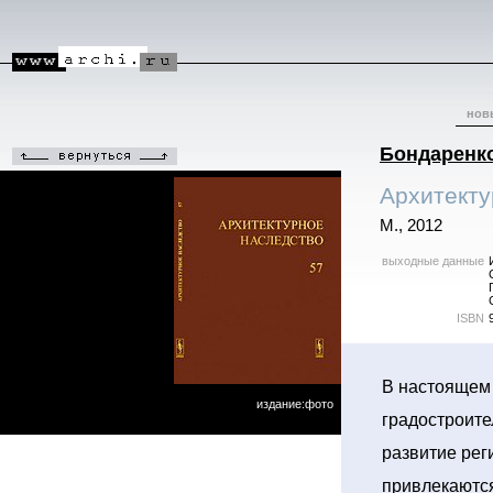
нов
Бондаренко
Архитекту
М., 2012
выходные данные
ISBN
В настоящем 
издание:фото
градостроите
развитие рег
привлекаются