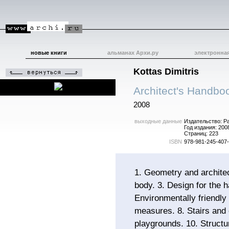
новые книги
альманах Архи.ру
электронна
Kottas Dimitris
Architect's Handbo
2008
выходные данные
Издательство: P
Год издания: 200
Страниц: 223
ISBN
978-981-245-407
1. Geometry and architec
body. 3. Design for the h
Environmentally friendly 
measures. 8. Stairs and 
playgrounds. 10. Structur