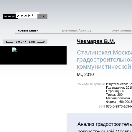
новые книги
альманах Архи.ру
электронна
Чекмарев В.М.
Сталинская Москв
градостроительно
коммунистической
М., 2010
выходные данные
Издательство: К
Год издания: 201
Страниц: 86
Тираж: 200
Мягкая обложка
Формат: 60x90/16
ISBN
978-5-9973-1094
Анализ градостроитель
реконструкцией Москвы