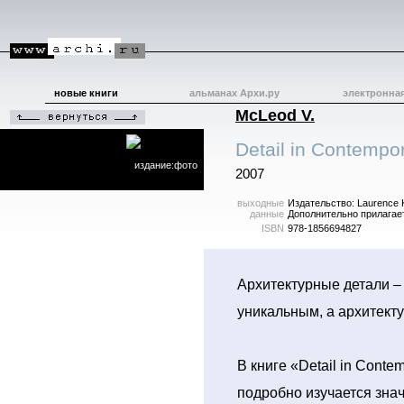
новые книги
альманах Архи.ру
электронна
McLeod V.
Detail in Contempor
издание:фото
2007
выходные
Издательство: Laurence 
данные
Дополнительно прилагает
ISBN
978-1856694827
Архитектурные детали – 
уникальным, а архитект
В книге «Detail in Contem
подробно изучается зна