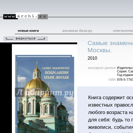
новые книги
альманах Архи.ру
электронна
Самые знамен
Москвы.
2010
выходные данные
Издательс
Серия: С
Год издани
ISBN
978-5-779
Книга содержит о
известных правос
любого возраста н
для себя: будь то
живописи, события