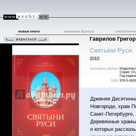
новые книги
альманах Архи.ру
электронна
Гаврилов Григо
Святыни Руси.
2010
выходные данные
Издательс
Серия: От
Год издани
ISBN
978-5-955
Древняя Десятинна
Новгороде, храм П
Санкт-Петербурге,
Деревянные храмы
о которых рассказы