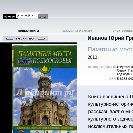
новые книги
альманах Архи.ру
электронна
Иванов Юрий Гр
Памятные мест
2010
выходные данные
Издательс
Серия: Па
Год издани
ISBN
5-8138-047
Книга посвящена 
культурно-историч
рассказывает о мн
культурного зодчес
исключительных по